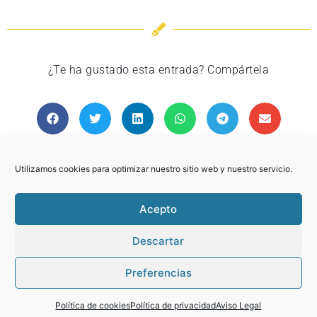
¿Te ha gustado esta entrada? Compártela
ANTERIOR
SIGUIENTE
Popcorn
Rocky 2.0.2.0
Utilizamos cookies para optimizar nuestro sitio web y nuestro servicio.
Acepto
Descartar
© 2021. Todos los derechos reservados by KIKAKILLSPRODUCCIONES.
Preferencias
Aviso Legal
Política de privacidad
Política de cookies (UE)
Política de cookies
Política de privacidad
Aviso Legal
Diseño y desarrollo web livire.es