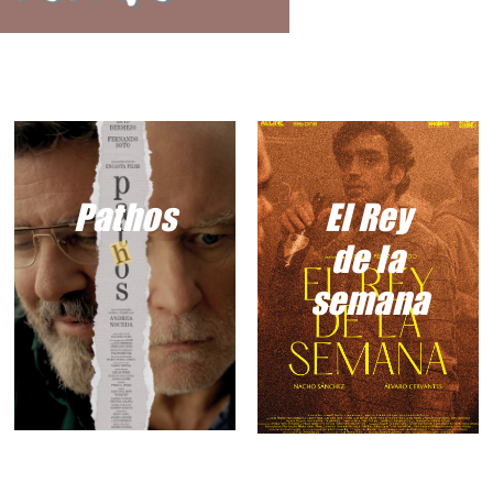
Pathos
El Rey
de la
semana