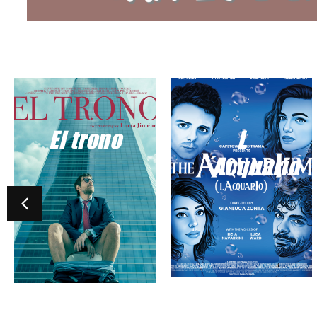
El trono
L
´Acquario