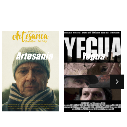
Artesanía
Yegua