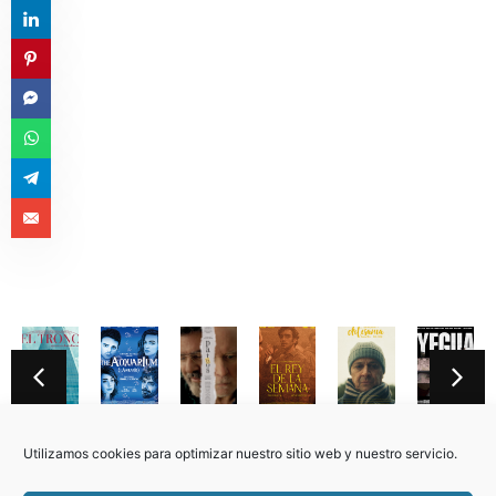
y
Memoria
El
L
Pathos
El
Artesa
Y
lo
de
trono
´Acquario
Rey
Utilizamos cookies para optimizar nuestro sitio web y nuestro servicio.
un
de