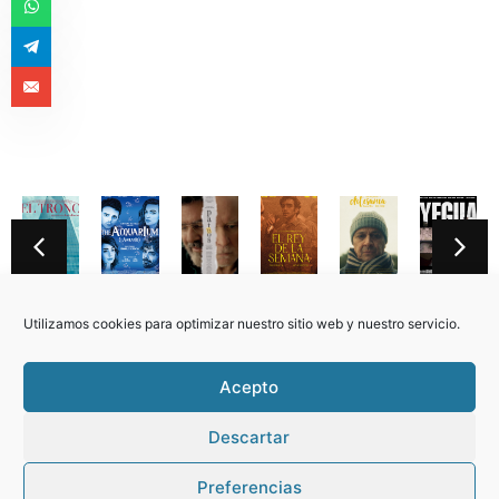
y
Memoria
El
L
Pathos
El
Artesa
Y
lo
de
trono
´Acquario
Rey
Utilizamos cookies para optimizar nuestro sitio web y nuestro servicio.
un
de
Fuego
la
Acepto
semana
Descartar
© 2021. Todos los derechos reservados by KIKAKILLSPRODUCCIONES.
Preferencias