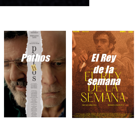
Pathos
El Rey
de la
semana