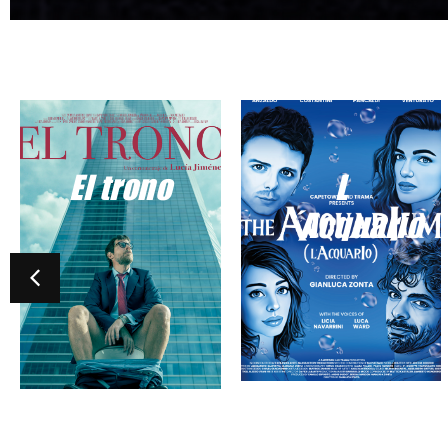
El trono
L
´Acquario