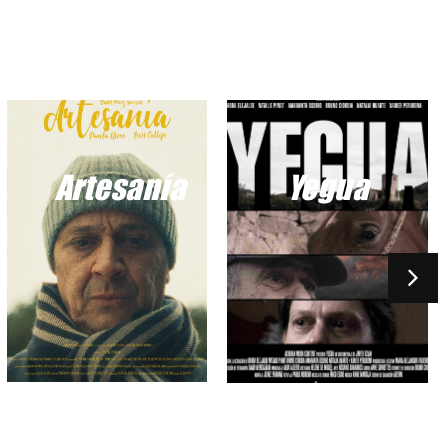
Artesanía
Yegua